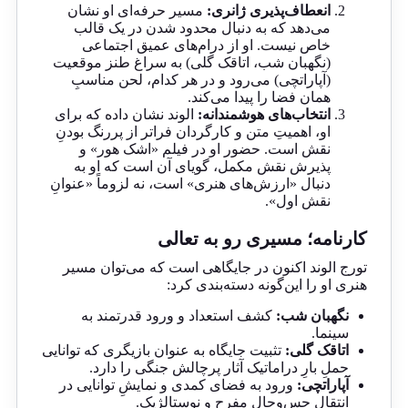
انعطاف‌پذیری ژانری:
مسیر حرفه‌ای او نشان
می‌دهد که به دنبال محدود شدن در یک قالب
خاص نیست. او از درام‌های عمیق اجتماعی
(نگهبان شب، اتاقک گلی) به سراغ طنز موقعیت
(آپاراتچی) می‌رود و در هر کدام، لحن مناسبِ
همان فضا را پیدا می‌کند.
انتخاب‌های هوشمندانه:
الوند نشان داده که برای
او، اهمیتِ متن و کارگردان فراتر از پررنگ بودنِ
نقش است. حضور او در فیلم «اشک هور» و
پذیرش نقش مکمل، گویای آن است که او به
دنبال «ارزش‌های هنری» است، نه لزوماً «عنوانِ
نقش اول».
کارنامه؛ مسیری رو به تعالی
تورج الوند اکنون در جایگاهی است که می‌توان مسیر
هنری او را این‌گونه دسته‌بندی کرد:
نگهبان شب:
کشف استعداد و ورود قدرتمند به
سینما.
اتاقک گلی:
تثبیت جایگاه به عنوان بازیگری که توانایی
حملِ بارِ دراماتیک آثار پرچالش جنگی را دارد.
آپاراتچی:
ورود به فضای کمدی و نمایشِ توانایی در
انتقالِ حس‌وحال مفرح و نوستالژیک.